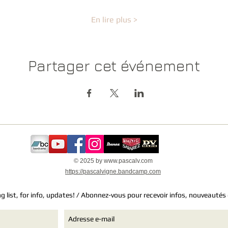
En lire plus >
Partager cet événement
© 2025 by
www.pascalv.com
https://pascalvigne.bandcamp.com
ng list, for info, updates! / Abonnez-vous pour recevoir infos, nouveautés 