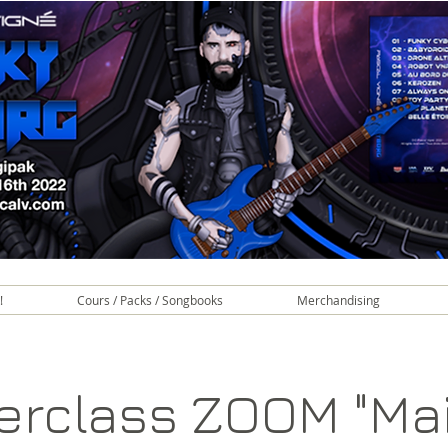
!
Cours / Packs / Songbooks
Merchandising
erclass ZOOM "Mait