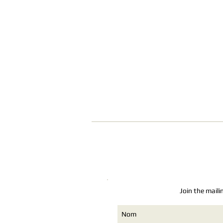
guitare packs pédagogiques tuto
Join the maili