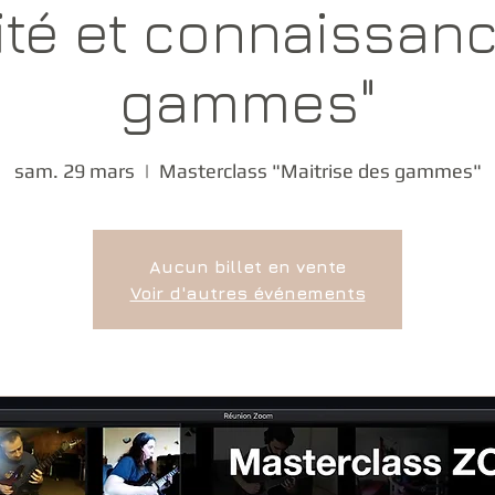
ité et connaissan
gammes"
sam. 29 mars
  |  
Masterclass "Maitrise des gammes"
Aucun billet en vente
Voir d'autres événements