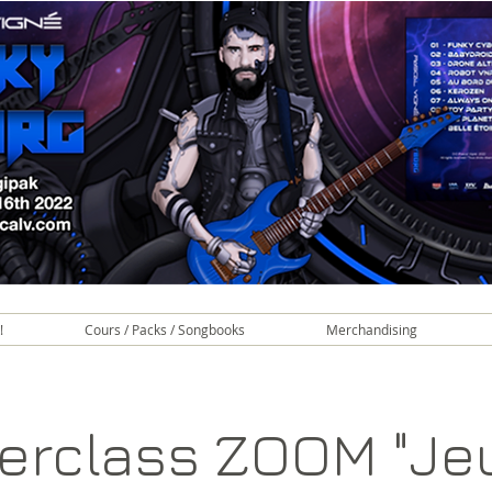
!
Cours / Packs / Songbooks
Merchandising
erclass ZOOM "Jeu