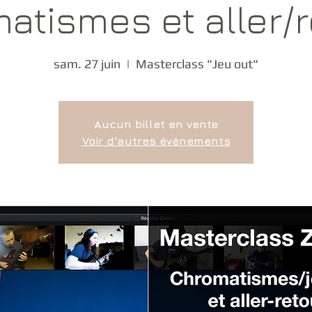
atismes et aller/r
sam. 27 juin
  |  
Masterclass "Jeu out"
Aucun billet en vente
Voir d'autres événements