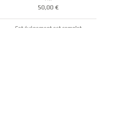
50,00 €
Cet événement est complet
Partager cet événement
© 2025 by
www.pascalv.com
https://pascalvigne.bandcamp.com
guitare packs pédagogiques tuto